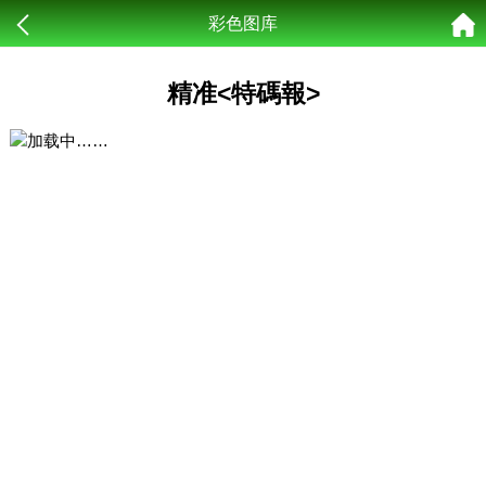
彩色图库
精准<特碼報>