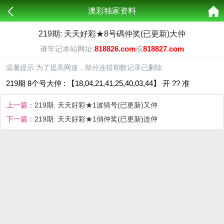
澳彩独家资料
219期: 天天好彩★8号碼仲奖(已更新)大仲
请牢记本站网址:
818826.com
或
818827.com
温馨提示:为了提高网速，部分连错期数记录已删除
219期 8个号大仲 : 【18,04,21,41,25,40,03,44】 开 ?? 准
上一篇：
219期: 天天好彩★1波猜号(已更新)又仲
下一篇：
219期: 天天好彩★1俏仲奖(已更新)连仲