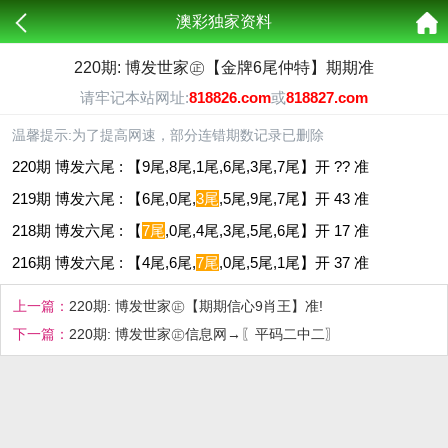
澳彩独家资料
220期: 博发世家㊣【金牌6尾仲特】期期准
请牢记本站网址:
818826.com
或
818827.com
温馨提示:为了提高网速，部分连错期数记录已删除
220期 博发六尾 : 【9尾,8尾,1尾,6尾,3尾,7尾】开 ?? 准
219期 博发六尾 : 【6尾,0尾,
3尾
,5尾,9尾,7尾】开 43 准
218期 博发六尾 : 【
7尾
,0尾,4尾,3尾,5尾,6尾】开 17 准
216期 博发六尾 : 【4尾,6尾,
7尾
,0尾,5尾,1尾】开 37 准
上一篇：
220期: 博发世家㊣【期期信心9肖王】准!
下一篇：
220期: 博发世家㊣信息网→〖平码二中二〗